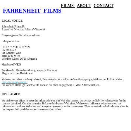
F
ILMS
ABOUT
CONTACT
FAHRENHEIT FILMS
LEGAL NOTICE
Fahrenheit Film e.U.
Executive Director: Jolanta Wieczorek
Eingetragenes Einzelunternehmen
Filmproduction
UID-Nr.: ATU 72792926
FN 495662 s
FB-Gericht: Wels
Sitz: 1040 Wien
Wiedner Gürtel 26/20 | Austria
Member of WKÖ
Berufsrecht: Gewerbeordnung: www.ris.bka.gv.at
Magistratisches Bezirksamt
Verbraucher haben die Möglichkeit, Beschwerden an die OnlineStreitbeilegungsplattform der EU zu richten:
http://ec.europa.eu/odr
.
Sie können allfällige Beschwerde auch an die oben angegebene E-Mail-Adresse richten.
DISCLAIMER
We make every effort to keep the information on our Web site current, but accept no liability whatsoever for the
content provided. Our site contains links to third-party Web sites. We have no influence whatsoever on the
information on these Web sites and accept no guaranty for its correctness. The content of such third-party sites is
the responsibility of the respective owners/providers.